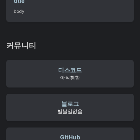
title
body
커뮤니티
디스코드
아직휑함
블로그
별볼일없음
GitHub